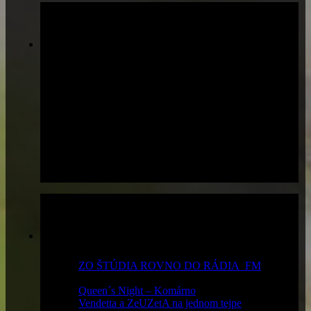
Pridaj sa
Najčítanejšie
ZO ŠTÚDIA ROVNO DO RÁDIA_FM
-
19 843 x prečítané
Queen´s Night – Komárno
- 15 012 x prečítané
Vendetta a ZeUZetA na jednom tejpe
- 13 489