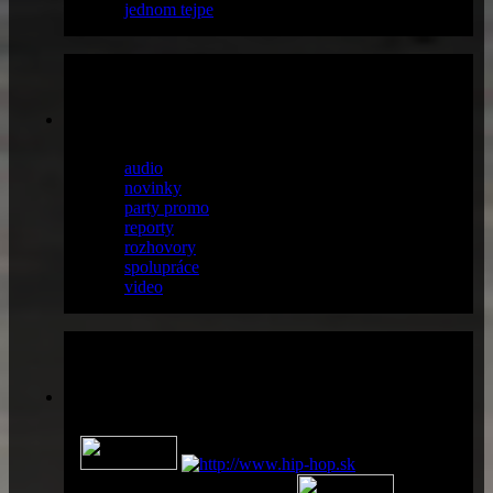
jednom tejpe
články
audio
(13)
novinky
(38)
party promo
(36)
reporty
(56)
rozhovory
(18)
spolupráce
(14)
video
(6)
Partneri