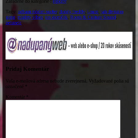
Zaradené do kategórie :
reporty
Tagy:
adham riddim surfer
,
daddy freddy
,
i-man
,
jah division
gang
,
mighty vibez
,
ras domček
,
Roots & Culture Sound
,
zetuzeta
Pridaj Komentár
Vaša e-mailová adresa nebude zverejnená.
Vyžadované polia sú
označené
*
Komentár
*