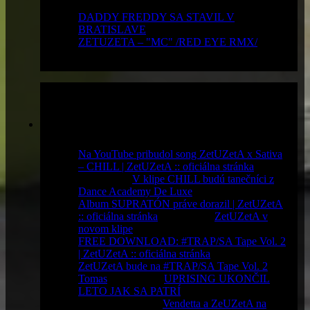
x prečítané
DADDY FREDDY SA STAVIL V
BRATISLAVE
- 12 505 x prečítané
ZETUZETA – "MC" /RED EYE RMX/
-
10 652 x prečítané
Komentáre
Na YouTube pribudol song ZetUZetA x Sativa
– CHILL | ZetUZetA :: oficiálna stránka
komentoval
V klipe CHILL budú tanečníci z
Dance Academy De Luxe
Album SUPRATÓN práve dorazil | ZetUZetA
:: oficiálna stránka
komentoval
ZetUZetA v
novom klipe
FREE DOWNLOAD: #TRAP/SA Tape Vol. 2
| ZetUZetA :: oficiálna stránka
komentoval
ZetUZetA bude na #TRAP/SA Tape Vol. 2
Tomas
komentoval
UPRISING UKONČIL
LETO JAK SA PATRÍ
Majka
komentoval
Vendetta a ZeUZetA na