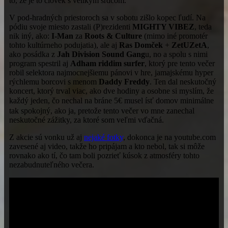
to, že je to človek s velikým srdcom.
V pod-hradných priestoroch sa v sobotu zišlo kopec ľudí. Na
pódiu svoje miesto zastali (P)rezidenti
MIGHTY VIBEZ
, teda
nik iný, ako:
I-Man
za
Roots & Culture
(mimo iné promotér
tohto kultúrneho podujatia), ale aj
Ras Domček
+
ZetUZetA
,
ako posádka z
Jah Division Sound Gang
u, no a spolu s nimi
program spestril aj
Adham riddim surfer
, ktorý pre tento večer
robil selektora najmocnejšiemu pánovi v hre, jamajskému hyper
rýchlemu borcovi s menom
Daddy Freddy
. Ten dal neskutočný
koncert, ktorý trval viac, ako dve hodiny a osobne si myslím, že
každý jeden, čo nechal na bráne 5€ musel ísť domov minimálne
tak spokojný, ako ja, pretože tento večer vo mne zanechal
neskutočné zážitky, za ktoré som veľmi vďačná.
Z akcie sú vonku už aj
nejaké fotky
, dokonca je na youtube.com
zavesené aj video, takže ho pripájam a kto nebol, tak si môže
rovnako ako tí, čo tam boli pozrieť kúsok z atmosféry tohto
nezabudnuteľného večera.