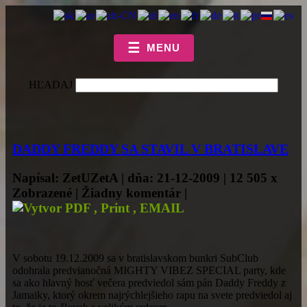
☰
MENU
HĽADAJ
DADDY FREDDY SA STAVIL V BRATISLAVE
Napísal: ZetUZetA | dňa: 21-12-2009 | 12 505 x
Zobrazené | Žiadny komentár |
V sobotu 19.12.2009 sa v bratislavskom bunkri SubClub
odohrala predvianočná MIGHTY VIBEZ SPECIAL party, kde
sa ako hlavný hosť večera predviedol sám pán Daddy Freddy z
Jamaiky, ktorý okrem najrýchlejšieho rapu na svete predviedol aj