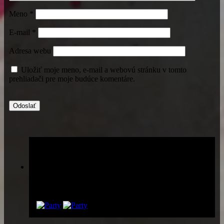
Meno
*
E-mail
*
Adresa webu
Uložiť moje meno, e-mail a webovú stránku v tomto
prehliadači pre moje budúce komentáre.
Párty list