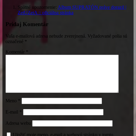
Spätné upozornenie:
Album SUPRATÓN práve dorazil |
ZetUZetA :: oficiálna stránka
Pridaj Komentár
Vaša e-mailová adresa nebude zverejnená.
Vyžadované polia sú
označené
*
Komentár
*
Meno
*
E-mail
*
Adresa webu
Uložiť moje meno, e-mail a webovú stránku v tomto