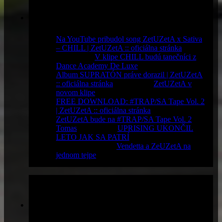
Komentáre
Na YouTube pribudol song ZetUZetA x Sativa
– CHILL | ZetUZetA :: oficiálna stránka
komentoval
V klipe CHILL budú tanečníci z
Dance Academy De Luxe
Album SUPRATÓN práve dorazil | ZetUZetA
:: oficiálna stránka
komentoval
ZetUZetA v
novom klipe
FREE DOWNLOAD: #TRAP/SA Tape Vol. 2
| ZetUZetA :: oficiálna stránka
komentoval
ZetUZetA bude na #TRAP/SA Tape Vol. 2
Tomas
komentoval
UPRISING UKONČIL
LETO JAK SA PATRÍ
Majka
komentoval
Vendetta a ZeUZetA na
jednom tejpe
články