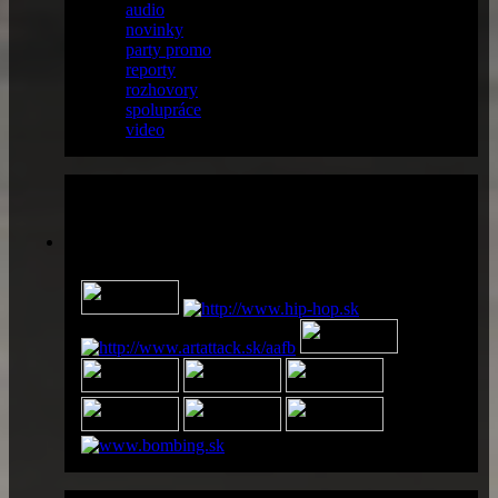
audio
(13)
novinky
(38)
party promo
(36)
reporty
(56)
rozhovory
(18)
spolupráce
(14)
video
(6)
Partneri