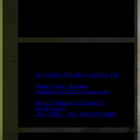
Najčítanejšie
ZO ŠTÚDIA ROVNO DO RÁDIA_FM
-
19 843 x prečítané
Queen´s Night – Komárno
- 15 012 x prečítané
Vendetta a ZeUZetA na jednom tejpe
- 13 488
x prečítané
DADDY FREDDY SA STAVIL V
BRATISLAVE
- 12 504 x prečítané
ZETUZETA – "MC" /RED EYE RMX/
-
10 652 x prečítané