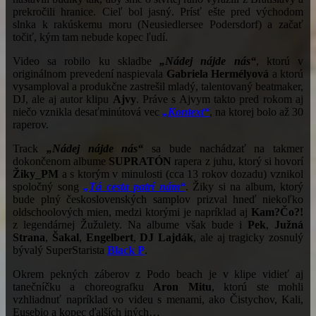
prekročili hranice. Cieľ bol jasný. Prísť ešte pred východom
slnka k rakúskemu moru (Neusiedlersee Podersdorf) a začať
točiť, kým tam nebude kopec ľudí.
Video sa robilo ku skladbe
„Nádej nájde nás“
, ktorú v
originálnom prevedení naspievala
Gabriela
Hermélyová
a ktorú
vysamploval a produkčne zastrešil mladý, talentovaný beatmaker,
DJ, ale aj autor klipu
Ajvy
. Práve s Ajvym takto pred rokom aj
niečo vznikla desaťminútová vec
„Kontext“
, na ktorej bolo až 30
raperov.
Track
„Nádej nájde nás“
sa bude nachádzať na takmer
dokončenom albume
SUPRATÓN
rapera z juhu, ktorý si hovorí
Žiky_PM
a s ktorým v minulosti (cca 13 rokov dozadu) vznikol
spoločný song
„Tá cesta patrí nám“
. Žiky si na album, ktorý
bude plný československých samplov prizval hneď niekoľko
oldschoolových mien, medzi ktorými je napríklad aj
Kam?Čo?!
z legendárnej Žužulety. Na albume však bude i
Pek
,
Južná
Strana
,
Šakal
,
Engelbert
,
DJ Lajdák
, ale aj tragicky zosnulý
bývalý SuperStarista
Black
P
.
Okrem pekných záberov z Podo beach je v klipe vidieť aj
tanečníčku a choreografku
Aron Mitu
, ktorú ste mohli
vzhliadnuť napríklad vo videu s menami, ako Čistychov, Kali,
Eusebio a kopec ďalších iných…