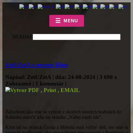
☰
MENU
HĽADAJ
ZetUZetA v novom klipe
Napísal: ZetUZetA | dňa: 24-08-2024 | 3 690 x
Zobrazené | 1 komentár |
Začiatkom júla sme sa vybrali v skorých ranných hodinách do
Rakúska natočiť klip ku skladbe „Nádej nájde nás“.
Kým iní na sviatok Cyrila a Metoda mali voľný deň, my sme si
nastavili budíky tak, aby sme o štvrtej ráno vyrazili z Bratislavy a