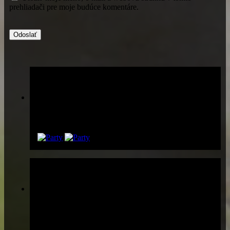
prehliadači pre moje budúce komentáre.
Párty list
Pridaj sa