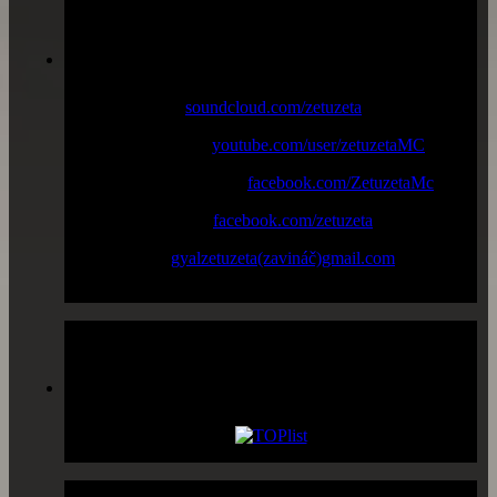
Profily
Music online :
soundcloud.com/zetuzeta
Youtube channel :
youtube.com/user/zetuzetaMC
Facebook "Fan page" :
facebook.com/ZetuzetaMc
Facebook profile :
facebook.com/zetuzeta
New email :
gyalzetuzeta(zavináč)gmail.com
Prístupy