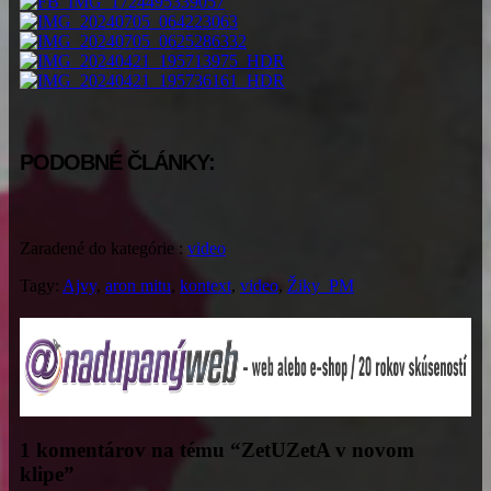
PODOBNÉ ČLÁNKY:
Zaradené do kategórie :
video
Tagy:
Ajvy
,
aron mitu
,
kontext
,
video
,
Žiky_PM
1 komentárov na tému “
ZetUZetA v novom
klipe
”