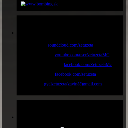
Profily
Music online :
soundcloud.com/zetuzeta
Youtube channel :
youtube.com/user/zetuzetaMC
Facebook "Fan page" :
facebook.com/ZetuzetaMc
Facebook profile :
facebook.com/zetuzeta
New email :
gyalzetuzeta(zavináč)gmail.com
Prístupy