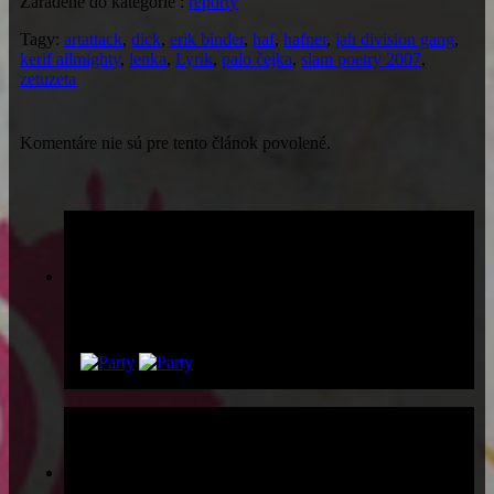
Zaradené do kategórie :
reporty
Tagy:
artattack
,
dick
,
erik binder
,
haf
,
hafner
,
jah division gang
,
kerif allmighty
,
lenka
,
Lyrik
,
palo čejka
,
slam poetry 2007
,
zetuzeta
Komentáre nie sú pre tento článok povolené.
Párty list
Pridaj sa