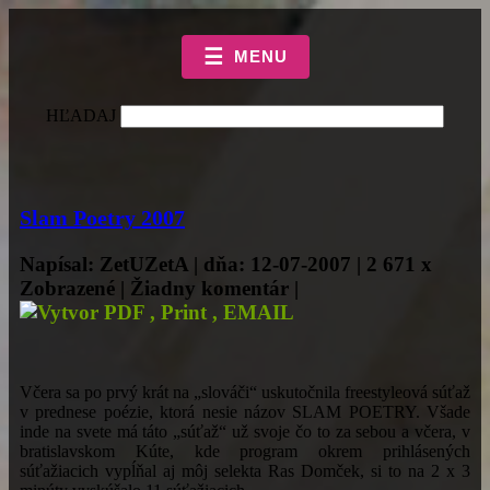
☰
MENU
HĽADAJ
Slam Poetry 2007
Napísal: ZetUZetA | dňa: 12-07-2007 | 2 671 x
Zobrazené | Žiadny komentár |
Včera sa po prvý krát na „slováči“ uskutočnila freestyleová súťaž
v prednese poézie, ktorá nesie názov SLAM POETRY. Všade
inde na svete má táto „súťaž“ už svoje čo to za sebou a včera, v
bratislavskom Kúte, kde program okrem prihlásených
súťažiacich vypĺňal aj môj selekta Ras Domček, si to na 2 x 3