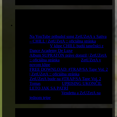
Komentáre
Na YouTube pribudol song ZetUZetA x Sativa
– CHILL | ZetUZetA :: oficiálna stránka
komentoval
V klipe CHILL budú tanečníci z
Dance Academy De Luxe
Album SUPRATÓN práve dorazil | ZetUZetA
:: oficiálna stránka
komentoval
ZetUZetA v
novom klipe
FREE DOWNLOAD: #TRAP/SA Tape Vol. 2
| ZetUZetA :: oficiálna stránka
komentoval
ZetUZetA bude na #TRAP/SA Tape Vol. 2
Tomas
komentoval
UPRISING UKONČIL
LETO JAK SA PATRÍ
Majka
komentoval
Vendetta a ZeUZetA na
jednom tejpe