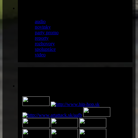
články
audio
(13)
novinky
(38)
party promo
(36)
reporty
(56)
rozhovory
(18)
spolupráce
(14)
video
(6)
Partneri