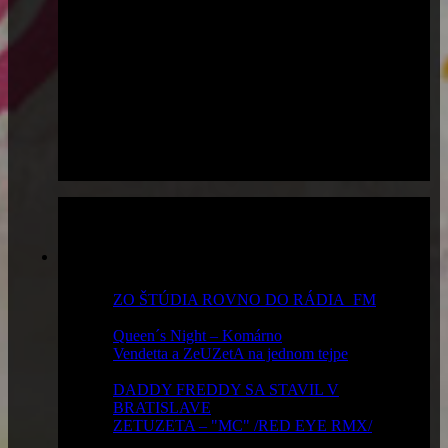
Najčítanejšie
ZO ŠTÚDIA ROVNO DO RÁDIA_FM
-
19 851 x prečítané
Queen´s Night – Komárno
- 15 030 x prečítané
Vendetta a ZeUZetA na jednom tejpe
- 13 502
x prečítané
DADDY FREDDY SA STAVIL V
BRATISLAVE
- 12 512 x prečítané
ZETUZETA – "MC" /RED EYE RMX/
-
10 663 x prečítané