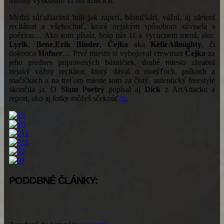
minúty vyskúšalo 11 súťažiacich.
Medzi súťažiacimi boli jak raperi, básničkári, vážni, aj uletení
recitátori a všehochuť, ktorá nejakým spôsobom súvisela s
poéziou… Ako som písala, bolo nás 11 a vycucnem mená, ako:
Lyrik
,
Bene
,
Erik Binder
,
Čejka
aka
Kefir
Allmighty
, či
dokonca
Hafner
… Prvé miesto si vybojoval crewman
Čejka
za
jeho prednes pripravených básničiek, druhé miesto zhrabol
nejaký vážny recitátor, ktorý dával o motýľoch, psíkoch a
mačičkách a na treťom mieste som za čistý, autentický freestyle
skončila ja. O
Slam Poetry
popísal aj
Dick
z ArtAttacku a
report, ako aj fotky môžeš sčeknúť
tu
.
PODOBNÉ ČLÁNKY: