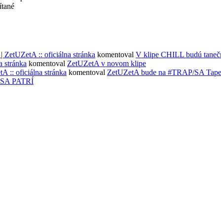
ítané
ZetUZetA :: oficiálna stránka
komentoval
V klipe CHILL budú taneč
 stránka
komentoval
ZetUZetA v novom klipe
: oficiálna stránka
komentoval
ZetUZetA bude na #TRAP/SA Tape 
SA PATRÍ