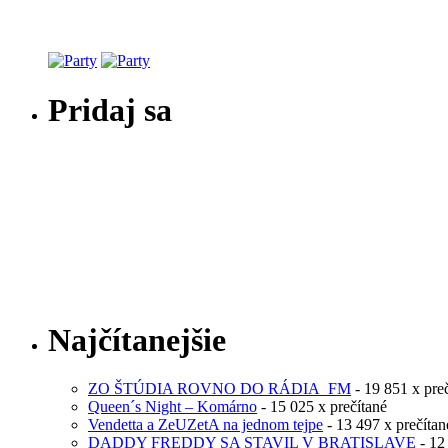
Pridaj sa
Najčítanejšie
ZO ŠTÚDIA ROVNO DO RÁDIA_FM
- 19 851 x pre
Queen´s Night – Komárno
- 15 025 x prečítané
Vendetta a ZeUZetA na jednom tejpe
- 13 497 x prečítan
DADDY FREDDY SA STAVIL V BRATISLAVE
- 12