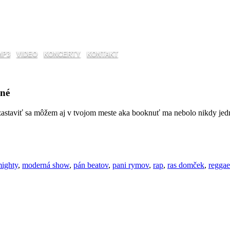
MP3
VIDEO
KONCERTY
KONTAKT
ené
, zastaviť sa môžem aj v tvojom meste aka booknuť ma nebolo nikdy j
mighty
,
moderná show
,
pán beatov
,
pani rymov
,
rap
,
ras domček
,
reggae