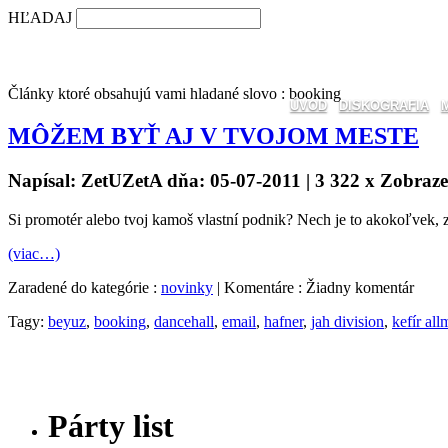
HĽADAJ
Články ktoré obsahujú vami hladané slovo : booking
ÚVOD
DISKOGRAFIA
MÔŽEM BYŤ AJ V TVOJOM MESTE
Napísal: ZetUZetA dňa: 05-07-2011 | 3 322 x Zobraz
Si promotér alebo tvoj kamoš vlastní podnik? Nech je to akokoľvek
(viac…)
Zaradené do kategórie :
novinky
| Komentáre : Žiadny komentár
Tagy:
beyuz
,
booking
,
dancehall
,
email
,
hafner
,
jah division
,
kefír all
Párty list