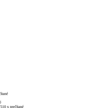
čítané
é
 510 x prečítané