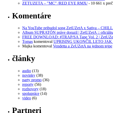
ZETUZETA – "MC" /RED EYE RMX/
- 10 661 x preč
Komentáre
Na YouTube pribudol song ZetUZetA x Sativa – CHILL | 
Album SUPRATÓN práve dorazil | ZetUZetA :: oficiálna
FREE DOWNLOAD: #TRAP/SA Tape Vol. 2 | ZetUZetA :
Tomas
komentoval
UPRISING UKONČIL LETO JAK 
Majka
komentoval
Vendetta a ZeUZetA na jednom tejpe
články
audio
(13)
novinky
(38)
party promo
(36)
reporty
(56)
rozhovory
(18)
spolupráce
(14)
video
(6)
Partneri