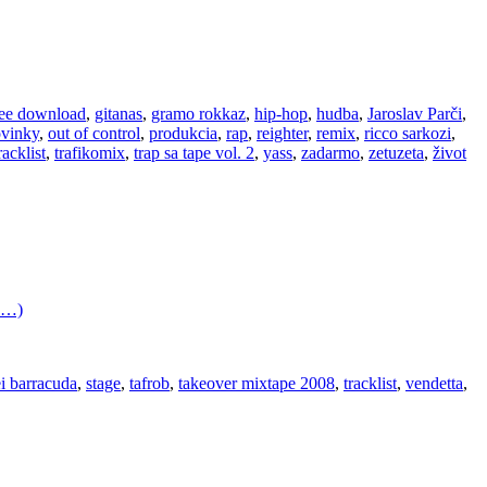
ree download
,
gitanas
,
gramo rokkaz
,
hip-hop
,
hudba
,
Jaroslav Parči
,
vinky
,
out of control
,
produkcia
,
rap
,
reighter
,
remix
,
ricco sarkozi
,
racklist
,
trafikomix
,
trap sa tape vol. 2
,
yass
,
zadarmo
,
zetuzeta
,
život
c…)
ei barracuda
,
stage
,
tafrob
,
takeover mixtape 2008
,
tracklist
,
vendetta
,