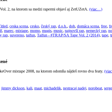
ol. 2, na ktorom sa medzi rapermi objaví aj ZetUZetA.
(viac…)
itled
,
ceska scena
,
cesko
,
český rap
,
d.o.h.
,
doh
,
domáca scena
,
free
,
f
lf
,
marec
,
mixtape
,
momo
,
mugis
,
music
,
najnovší rap
,
nemecký rap
,
no
y rap
,
suvereno
,
taifun
,
Taifun - #TRAP/SA Tape Vol. 2 (2014)
,
tape
,
t
zené
eOver mixtape 2008, na ktorom odomňa nájdeš rovno dva featy.
(via
,
jimmy dickson
,
kali
,
maat
,
michadelik
,
nestracaj nadej
,
norobeat
,
serg