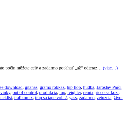
 tento počin môžete celý a zadarmo poťahať „až“ odteraz…
(viac…)
ree download
,
gitanas
,
gramo rokkaz
,
hip-hop
,
hudba
,
Jaroslav Parči
,
vinky
,
out of control
,
produkcia
,
rap
,
reighter
,
remix
,
ricco sarkozi
,
racklist
,
trafikomix
,
trap sa tape vol. 2
,
yass
,
zadarmo
,
zetuzeta
,
život