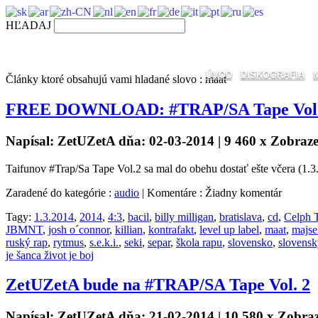
HĽADAJ
ÚVOD
DISKOGRAFIA
Články ktoré obsahujú vami hladané slovo : maat
FREE DOWNLOAD: #TRAP/SA Tape Vol.
Napísal: ZetUZetA dňa: 02-03-2014 | 9 460 x Zobraz
Taifunov #Trap/Sa Tape Vol.2 sa mal do obehu dostať ešte včera (1.3.
Zaradené do kategórie :
audio
| Komentáre : Žiadny komentár
Tagy:
1.3.2014
,
2014
,
4:3
,
bacil
,
billy milligan
,
bratislava
,
cd
,
Celph T
JBMNT
,
josh o´connor
,
killian
,
kontrafakt
,
level up label
,
maat
,
majse
ruský rap
,
rytmus
,
s.e.k.i.
,
seki
,
separ
,
škola rapu
,
slovensko
,
slovensk
je šanca život je boj
ZetUZetA bude na #TRAP/SA Tape Vol. 2
Napísal: ZetUZetA dňa: 21-02-2014 | 10 580 x Zobra