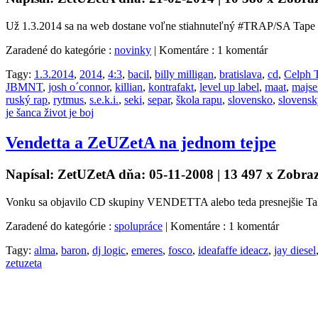
Už 1.3.2014 sa na web dostane voľne stiahnuteľný #TRAP/SA Tape V
Zaradené do kategórie :
novinky
| Komentáre : 1 komentár
Tagy:
1.3.2014
,
2014
,
4:3
,
bacil
,
billy milligan
,
bratislava
,
cd
,
Celph T
JBMNT
,
josh o´connor
,
killian
,
kontrafakt
,
level up label
,
maat
,
majse
ruský rap
,
rytmus
,
s.e.k.i.
,
seki
,
separ
,
škola rapu
,
slovensko
,
slovensk
je šanca život je boj
Vendetta a ZeUZetA na jednom tejpe
Napísal: ZetUZetA dňa: 05-11-2008 | 13 497 x Zobra
Vonku sa objavilo CD skupiny VENDETTA alebo teda presnejšie Tak
Zaradené do kategórie :
spolupráce
| Komentáre : 1 komentár
Tagy:
alma
,
baron
,
dj logic
,
emeres
,
fosco
,
ideafaffe ideacz
,
jay diesel
zetuzeta