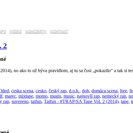
MP3
VIDEO
KONCERTY
KONTAKT
 2
ené
2014), no ako to už býva pravidlom, aj tu sa čosi „pokazilo“ a tak si
itled
,
ceska scena
,
cesko
,
český rap
,
d.o.h.
,
doh
,
domáca scena
,
free
,
f
lf
,
marec
,
mixtape
,
momo
,
mugis
,
music
,
najnovší rap
,
nemecký rap
,
no
y rap
,
suvereno
,
taifun
,
Taifun - #TRAP/SA Tape Vol. 2 (2014)
,
tape
,
t
zené