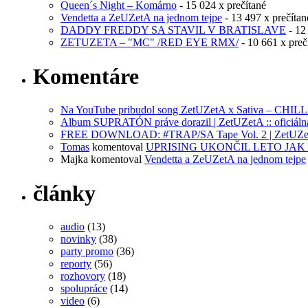
Queen´s Night – Komárno
- 15 024 x prečítané
Vendetta a ZeUZetA na jednom tejpe
- 13 497 x prečítan
DADDY FREDDY SA STAVIL V BRATISLAVE
- 12
ZETUZETA – "MC" /RED EYE RMX/
- 10 661 x preč
Komentáre
Na YouTube pribudol song ZetUZetA x Sativa – CHILL | 
Album SUPRATÓN práve dorazil | ZetUZetA :: oficiálna
FREE DOWNLOAD: #TRAP/SA Tape Vol. 2 | ZetUZetA :
Tomas
komentoval
UPRISING UKONČIL LETO JAK 
Majka
komentoval
Vendetta a ZeUZetA na jednom tejpe
články
audio
(13)
novinky
(38)
party promo
(36)
reporty
(56)
rozhovory
(18)
spolupráce
(14)
video
(6)