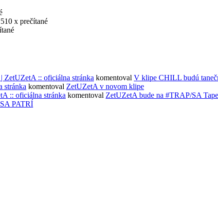
é
 510 x prečítané
ítané
ZetUZetA :: oficiálna stránka
komentoval
V klipe CHILL budú taneč
 stránka
komentoval
ZetUZetA v novom klipe
: oficiálna stránka
komentoval
ZetUZetA bude na #TRAP/SA Tape 
SA PATRÍ