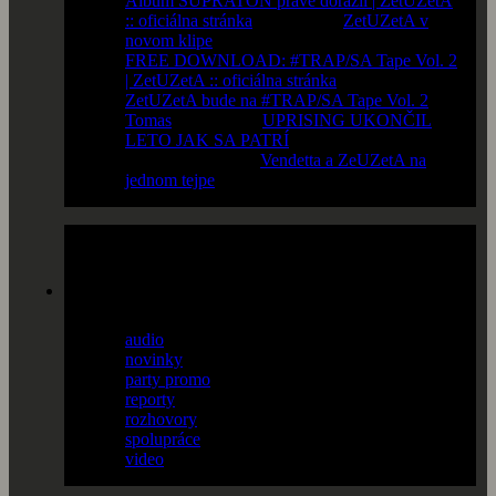
Album SUPRATÓN práve dorazil | ZetUZetA
:: oficiálna stránka
komentoval
ZetUZetA v
novom klipe
FREE DOWNLOAD: #TRAP/SA Tape Vol. 2
| ZetUZetA :: oficiálna stránka
komentoval
ZetUZetA bude na #TRAP/SA Tape Vol. 2
Tomas
komentoval
UPRISING UKONČIL
LETO JAK SA PATRÍ
Majka
komentoval
Vendetta a ZeUZetA na
jednom tejpe
články
audio
(13)
novinky
(38)
party promo
(36)
reporty
(56)
rozhovory
(18)
spolupráce
(14)
video
(6)