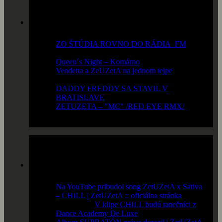
Najčítanejšie
ZO ŠTÚDIA ROVNO DO RÁDIA_FM
-
19 846 x prečítané
Queen´s Night – Komárno
- 15 018 x prečítané
Vendetta a ZeUZetA na jednom tejpe
- 13 494
x prečítané
DADDY FREDDY SA STAVIL V
BRATISLAVE
- 12 507 x prečítané
ZETUZETA – "MC" /RED EYE RMX/
-
10 657 x prečítané
Komentáre
Na YouTube pribudol song ZetUZetA x Sativa
– CHILL | ZetUZetA :: oficiálna stránka
komentoval
V klipe CHILL budú tanečníci z
Dance Academy De Luxe