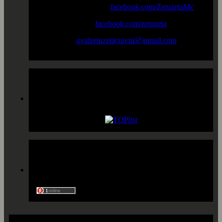
Facebook "Fan page" :
facebook.com/ZetuzetaMc
Facebook profile :
facebook.com/zetuzeta
New email :
gyalzetuzeta(zavináč)gmail.com
Prístupy
Ľudia online