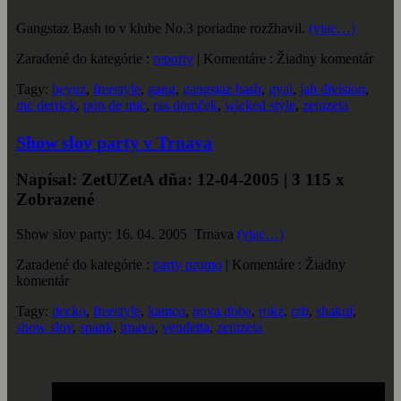
Gangstaz Bash to v klube No.3 poriadne rozžhavil.
(viac…)
Zaradené do kategórie :
reporty
| Komentáre : Žiadny komentár
Tagy:
beyuz
,
freestyle
,
gang
,
gangstaz bash
,
gyal
,
jah division
,
mc derrick
,
pon de mic
,
ras domček
,
wicked style
,
zetuzeta
Show slov party v Trnava
Napísal: ZetUZetA dňa: 12-04-2005 | 3 115 x
Zobrazené
Show slov party: 16. 04. 2005 Trnava
(viac…)
Zaradené do kategórie :
party promo
| Komentáre : Žiadny
komentár
Tagy:
decko
,
freestyle
,
kamco
,
nova doba
,
rokz
,
rzb
,
shakul
,
show slov
,
spank
,
trnava
,
vendetta
,
zetuzeta