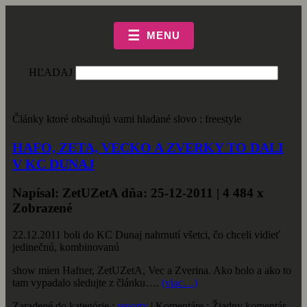
☰
MENU
HĽADAJ
Články ktoré obsahujú vami hladané slovo : freestyle
HAFO, ZETA, VECKO A ZVERKY TO DALI
V KC DUNAJ
Napísal: ZetUZetA dňa: 25-12-2011 | 4 484 x
Zobrazené
22.12.2011 boli do KC Dunaj nahrnutí všetci, čo chceli vidieť
jedinečnú, kombinovanú
show mien Hafner, ZetUZetA, Vec a Zverina. Ako bolo a ako to
tam vypadalo sledujte z článku….
(viac…)
Zaradené do kategórie :
reporty
| Komentáre : Žiadny komentár