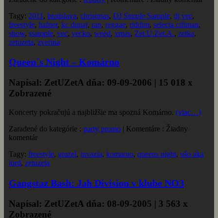
Tagy:
2011
,
bratislava
,
christmas
,
DJ Simple Sample
,
dj vec
,
freestyle
,
hafner
,
kc dunaj
,
rap
,
reggae
,
riddim
,
selecta cifiman
,
show
,
ssample
,
vec
,
vecko
,
weed
,
xmas
,
Zet.U.Zet.A.
,
zetka
,
zetuzeta
,
zverina
Queen´s Night – Komárno
Napísal: ZetUZetA dňa: 09-09-2006 | 15 018 x
Zobrazené
Koncerty pokračujú a najbližšie ma spozná Komárno.
(viac…)
Zaradené do kategórie :
party promo
| Komentáre : Žiadny
komentár
Tagy:
freestyle
,
grazel
,
invazia
,
komarno
,
queens night
,
ušo aka
lord
,
zetuzeta
Gangstaz Bash: Jah Division v klube NO3
Napísal: ZetUZetA dňa: 08-09-2005 | 3 563 x
Zobrazené