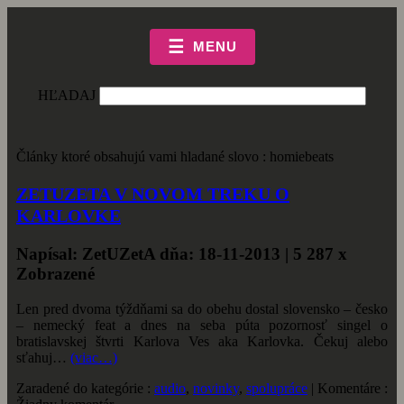
☰
MENU
HĽADAJ
Články ktoré obsahujú vami hladané slovo : homiebeats
ZETUZETA V NOVOM TREKU O
KARLOVKE
Napísal: ZetUZetA dňa: 18-11-2013 | 5 287 x
Zobrazené
Len pred dvoma týždňami sa do obehu dostal slovensko – česko
– nemecký feat a dnes na seba púta pozornosť singel o
bratislavskej štvrti Karlova Ves aka Karlovka. Čekuj alebo
sťahuj…
(viac…)
Zaradené do kategórie :
audio
,
novinky
,
spolupráce
| Komentáre :