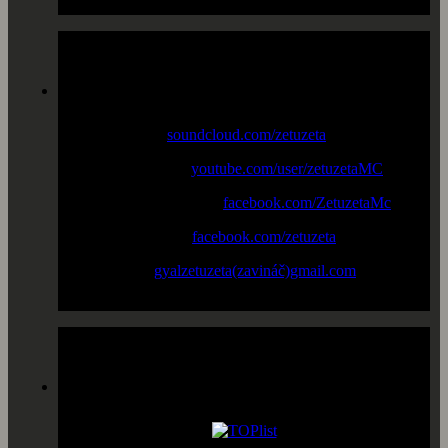
Profily
Music online :
soundcloud.com/zetuzeta
Youtube channel :
youtube.com/user/zetuzetaMC
Facebook "Fan page" :
facebook.com/ZetuzetaMc
Facebook profile :
facebook.com/zetuzeta
New email :
gyalzetuzeta(zavináč)gmail.com
Prístupy