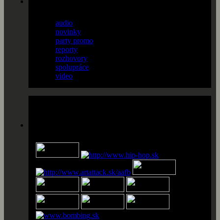
audio
(13)
novinky
(38)
party promo
(36)
reporty
(56)
rozhovory
(18)
spolupráce
(14)
video
(6)
Partneri