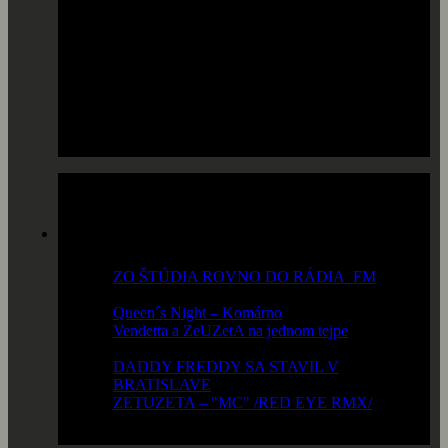
Najčítanejšie
ZO ŠTÚDIA ROVNO DO RÁDIA_FM
-
19 851 x prečítané
Queen´s Night – Komárno
- 15 029 x prečítané
Vendetta a ZeUZetA na jednom tejpe
- 13 499
x prečítané
DADDY FREDDY SA STAVIL V
BRATISLAVE
- 12 512 x prečítané
ZETUZETA – "MC" /RED EYE RMX/
-
10 663 x prečítané