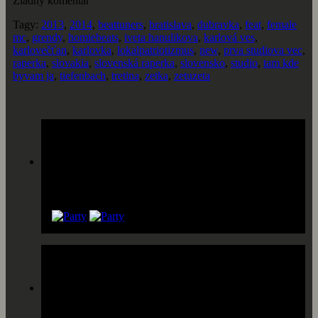
Žiadny komentár
Tagy:
2013
,
2014
,
beattuners
,
bratislava
,
dubravka
,
feat
,
female
mc
,
grendy
,
homiebeats
,
iveta hanulikova
,
karlová ves
,
karlovečťan
,
karlovka
,
lokalpatriotizmus
,
new
,
prva studiova vec
,
raperka
,
slovakia
,
slovenská raperka
,
slovensko
,
studio
,
tam kde
byvam ja
,
tiefenbach
,
tretina
,
zetka
,
zetuzeta
Párty list
Pridaj sa