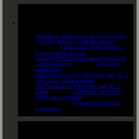
Komentáre
Na YouTube pribudol song ZetUZetA x Sativa
– CHILL | ZetUZetA :: oficiálna stránka
komentoval
V klipe CHILL budú tanečníci z
Dance Academy De Luxe
Album SUPRATÓN práve dorazil | ZetUZetA
:: oficiálna stránka
komentoval
ZetUZetA v
novom klipe
FREE DOWNLOAD: #TRAP/SA Tape Vol. 2
| ZetUZetA :: oficiálna stránka
komentoval
ZetUZetA bude na #TRAP/SA Tape Vol. 2
Tomas
komentoval
UPRISING UKONČIL
LETO JAK SA PATRÍ
Majka
komentoval
Vendetta a ZeUZetA na
jednom tejpe
články