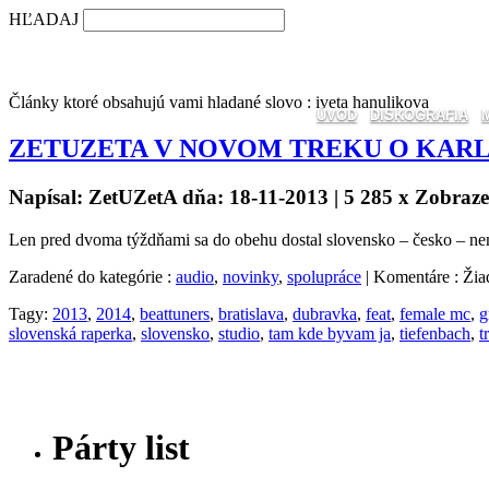
HĽADAJ
Články ktoré obsahujú vami hladané slovo : iveta hanulikova
ÚVOD
DISKOGRAFIA
ZETUZETA V NOVOM TREKU O KAR
Napísal: ZetUZetA dňa: 18-11-2013 | 5 285 x Zobraz
Len pred dvoma týždňami sa do obehu dostal slovensko – česko – nem
Zaradené do kategórie :
audio
,
novinky
,
spolupráce
| Komentáre : Ži
Tagy:
2013
,
2014
,
beattuners
,
bratislava
,
dubravka
,
feat
,
female mc
,
g
slovenská raperka
,
slovensko
,
studio
,
tam kde byvam ja
,
tiefenbach
,
t
Párty list