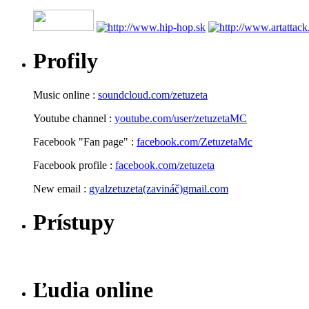
Profily
Music online :
soundcloud.com/zetuzeta
Youtube channel :
youtube.com/user/zetuzetaMC
Facebook "Fan page" :
facebook.com/ZetuzetaMc
Facebook profile :
facebook.com/zetuzeta
New email :
gyalzetuzeta(zavináč)gmail.com
Prístupy
Ľudia online