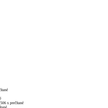
čítané
é
 506 x prečítané
ítané