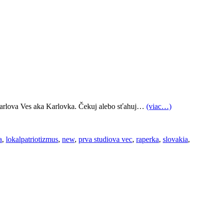
 Karlova Ves aka Karlovka. Čekuj alebo sťahuj…
(viac…)
a
,
lokalpatriotizmus
,
new
,
prva studiova vec
,
raperka
,
slovakia
,