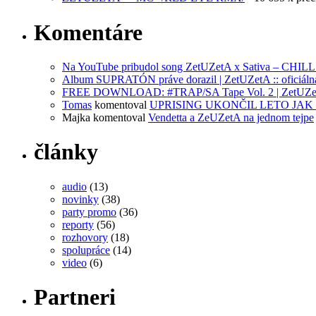
Komentáre
Na YouTube pribudol song ZetUZetA x Sativa – CHILL | 
Album SUPRATÓN práve dorazil | ZetUZetA :: oficiálna
FREE DOWNLOAD: #TRAP/SA Tape Vol. 2 | ZetUZetA :
Tomas
komentoval
UPRISING UKONČIL LETO JAK 
Majka
komentoval
Vendetta a ZeUZetA na jednom tejpe
články
audio
(13)
novinky
(38)
party promo
(36)
reporty
(56)
rozhovory
(18)
spolupráce
(14)
video
(6)
Partneri