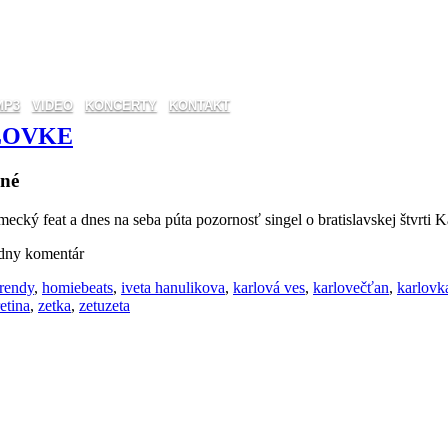
MP3
VIDEO
KONCERTY
KONTAKT
LOVKE
ené
ecký feat a dnes na seba púta pozornosť singel o bratislavskej štvrti
adny komentár
rendy
,
homiebeats
,
iveta hanulikova
,
karlová ves
,
karlovečťan
,
karlovk
retina
,
zetka
,
zetuzeta