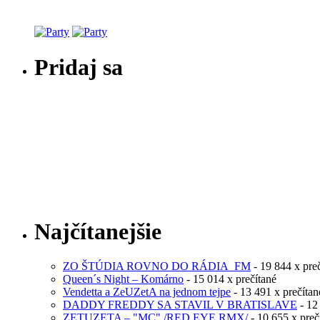
Pridaj sa
Najčítanejšie
ZO ŠTÚDIA ROVNO DO RÁDIA_FM
- 19 844 x pre
Queen´s Night – Komárno
- 15 014 x prečítané
Vendetta a ZeUZetA na jednom tejpe
- 13 491 x prečítan
DADDY FREDDY SA STAVIL V BRATISLAVE
- 12
ZETUZETA – "MC" /RED EYE RMX/
- 10 655 x preč