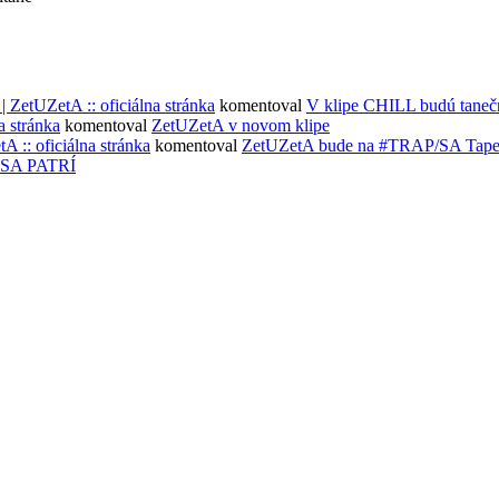
ZetUZetA :: oficiálna stránka
komentoval
V klipe CHILL budú taneč
 stránka
komentoval
ZetUZetA v novom klipe
: oficiálna stránka
komentoval
ZetUZetA bude na #TRAP/SA Tape 
SA PATRÍ